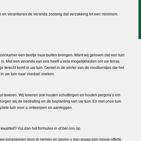
jze en verankeren de veranda zodanig dat verzakking tot een minimum
oonkamer een beetje naar buiten brengen. Want wij geloven dat een tuin
 is. Met een veranda van ons heeft u vele mogelijkheden om uw terras
 terecht komt in uw tuin. Geniet in de winter van de roodborstjes die het
 in uw tuin naar voedsel zoeken.
t leveren. Wij leveren ook houten schuttingen en houten pergola’s om
orgen wij de bestrating en de beplanting van uw tuin. En met onze tuin
lete tuin voor u ontwerpen en aanleggen.
aliteit? Vul dan het formulier in of bel ons op.
we tuinplannen door te nemen en geven u dan graag een mooie offerte