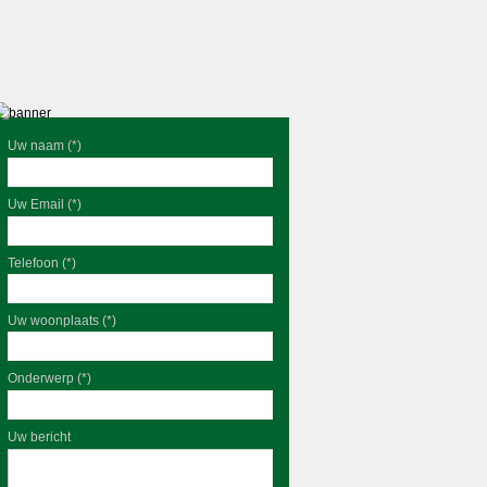
Uw naam (*)
Uw Email (*)
Telefoon (*)
Uw woonplaats (*)
Onderwerp (*)
Uw bericht