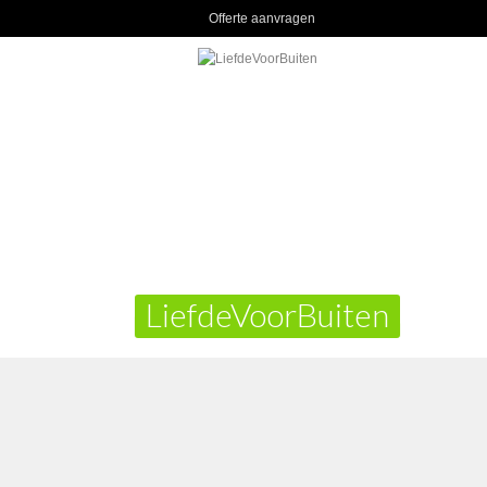
Offerte aanvragen
LiefdeVoorBuiten