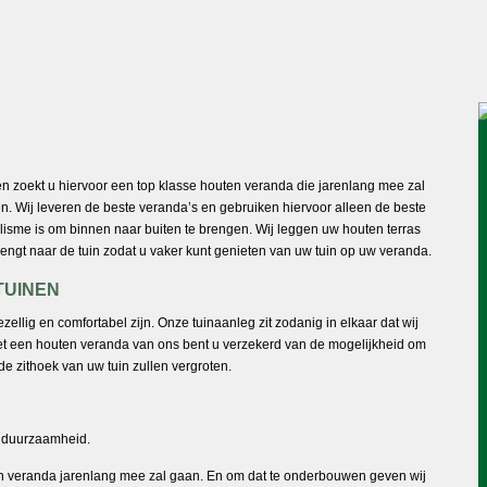
Prachtige tuinen
en zoekt u hiervoor een top klasse houten veranda die jarenlang mee zal
. Wij leveren de beste veranda’s en gebruiken hiervoor alleen de beste
lisme is om binnen naar buiten te brengen. Wij leggen uw houten terras
ngt naar de tuin zodat u vaker kunt genieten van uw tuin op uw veranda.
TUINEN
zellig en comfortabel zijn. Onze tuinaanleg zit zodanig in elkaar dat wij
t een houten veranda van ons bent u verzekerd van de mogelijkheid om
 de zithoek van uw tuin zullen vergroten.
r duurzaamheid.
ten veranda jarenlang mee zal gaan. En om dat te onderbouwen geven wij