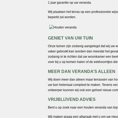
1 jaar garantie op uw veranda.
Wij plaatsen het terras op een professionele wi
beperkt zal worden.
GENIET VAN UW TUIN
Onze tuinen zijn zodanig aangelegd dat wij uw w
vaker gebruikt kan worden dan meestal het geval
zodanig in te richten dat uw woonkamer een beetje
voer bij u op komen halen of de eekhoorntjes die
MEER DAN VERANDA’S ALLEEN
Wij doen meer dan alleen maar terrassen van hou
uw tuin helemaal compleet te maken. Tevens verz
ontwerper kunnen wij ook een geheel nieuw comp
VRIJBLIJVEND ADVIES
Bent u op zoek naar een houten veranda van top kw
Wij maken graag een afspraak met u om uw nieu