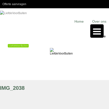
Offerte aanvragen
Home
Over ons
LiefdeVoorBuiten
Prachtige tuinen
IMG_2038