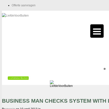
Offerte aanvragen
LiefdeVoorBuiten
BUSINESS MAN CHECKS SYSTEM WITH
Prachtige tuinen
By
mersin
on
10 april 2013
in